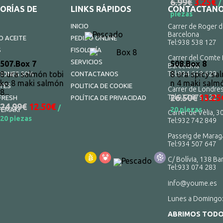
6.99€
3.25€
/
ORÍAS DE
LINKS RÁPIDOS
CONTACTAN
piezas
INICIO
Carrer de Roger d
Barcelona
 ACEITE
PEDIDO ONLINE
Tel:
938 538 127
S
FISOLOFÍA
Carrer del Comte 
SERVICIOS
507.
Box 7
508.
Box 8
Barcelona
8 ura salmón tobi
Tel:
8 ura spicy sa
934 619 629
IONES 50%
CONTACTANOS
ko 8 maki salmón
n 4 maki salm
TES
POLITICA DE COOKIE
Carrer de Londres
8...
26.50€
13.25
Tel:
937 879 222
FRESH
POLÍTICA DE PRIVACIDAD
24.99€
12.50€
/
20 piezas
TEMAKI
Carrer de Vèlia, 3
20 piezas
Tel:
932 742 849
Passeig de Maraga
Tel:
934 507 647
C/ Bolívia, 138 Ba
Tel:
933 074 283
info@youme.es
Lunes a Domingo
ABRIMOS TODO