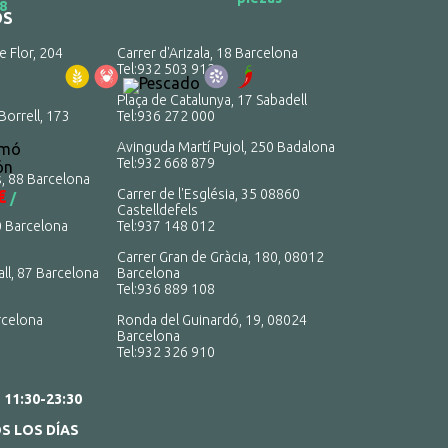
 8
OS
e Flor, 204
Carrer d'Arizala, 18 Barcelona
Tel:
932 503 912
Plaça de Catalunya, 17 Sabadell
Borrell, 173
Tel:
936 272 000
Avinguda Martí Pujol, 250 Badalona
lmó
Tel:
932 668 879
ón
, 88 Barcelona
€
Carrer de l'Església, 35 08860
/
Castelldefels
0 Barcelona
Tel:
937 148 012
Carrer Gran de Gràcia, 180, 08012
ll, 87 Barcelona
Barcelona
Tel:
936 889 108
rcelona
Ronda del Guinardó, 19, 08024
Barcelona
Tel:
932 326 910
:
11:30-23:30
S LOS DÍAS