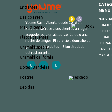
CATEG
Entrantes
MENÚ
Basico Fresh
NUESTRO
Yoüme Sushi Abierto desde 2016 en
COMBO
Maki & temaki
Barcelona,ofrece a sus clientes un lugar
BENTOS
acogedor para un almuerzo rápido o una
Platos calientes
PROMOC
noche de amigos. El servicio a domicilio es
ENTRAN
gratuito dentro de los 1.5 km alrededor
Uramaki special
BASICO 
del restaurante.
MAKI & 
Uramaki california
Boxes. Bandejas
Postres
Bebidas