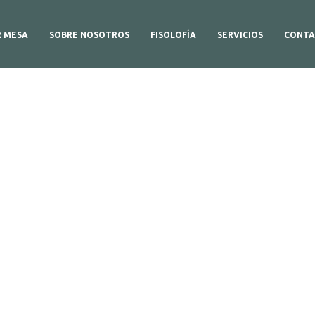
R MESA
SOBRE NOSOTROS
FISOLOFÍA
SERVICIOS
CONTA
uestro Plat
En el caso de sufrir alguna alergia alimentaria o intolerancia s
puede dirigir a nuestro presonal