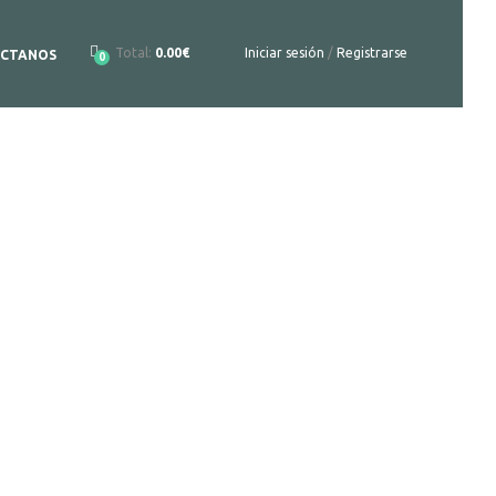
Total:
0.00€
Iniciar sesión
/
Registrarse
CTANOS
0
os
e