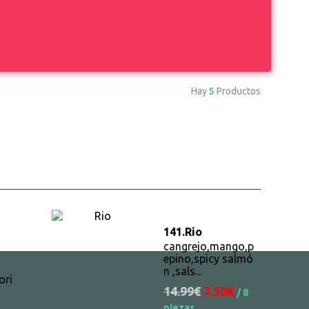
Hay
5
Productos
141.
Rio
cangrejo,mango,p
epino,spicy salmó
n ,sals...
ori
14.99€
7.50€
/ 8
piezas