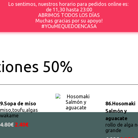
Lo sentimos, nuestros horario para pedidos online es:
de 11,30 hasta 23
:00
ABRIMOS TODOS LOS DÍAS
Muchas gracias por su apoyo!
#YOuMEQUEDOENCASA
iones 50%
9.
Sopa de miso
86.
Hosomaki
miso,toufu,algas
Salmón y
wakame
aguacate
4.80€
2.40€
rollo de alga n
grande