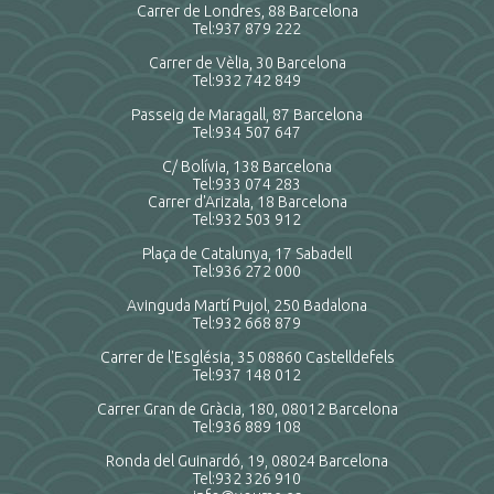
Carrer de Londres, 88 Barcelona
Tel:
937 879 222
Carrer de Vèlia, 30 Barcelona
Tel:
932 742 849
Passeig de Maragall, 87 Barcelona
Tel:
934 507 647
C/ Bolívia, 138 Barcelona
Tel:
933 074 283
Carrer d'Arizala, 18 Barcelona
Tel:
932 503 912
Plaça de Catalunya, 17 Sabadell
Tel:
936 272 000
Avinguda Martí Pujol, 250 Badalona
Tel:
932 668 879
Carrer de l'Església, 35 08860 Castelldefels
Tel:
937 148 012
Carrer Gran de Gràcia, 180, 08012 Barcelona
Tel:
936 889 108
Ronda del Guinardó, 19, 08024 Barcelona
Tel:
932 326 910