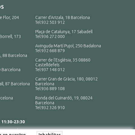
OS
e Flor, 204
Carrer d'Arizala, 18 Barcelona
Tel:
932 503 912
Plaça de Catalunya, 17 Sabadell
Borrell, 173
Tel:
936 272 000
Avinguda Martí Pujol, 250 Badalona
Tel:
932 668 879
, 88 Barcelona
Carrer de l'Església, 35 08860
Castelldefels
0 Barcelona
Tel:
937 148 012
Carrer Gran de Gràcia, 180, 08012
ll, 87 Barcelona
Barcelona
Tel:
936 889 108
rcelona
Ronda del Guinardó, 19, 08024
Barcelona
Tel:
932 326 910
:
11:30-23:30
S LOS DÍAS