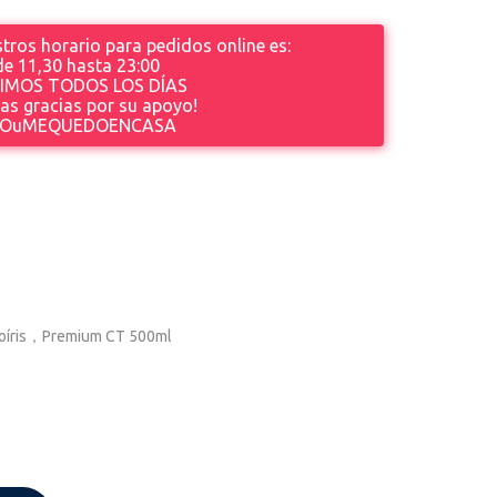
tros horario para pedidos online es:
de 11,30 hasta 23
:00
IMOS TODOS LOS DÍAS
s gracias por su apoyo!
OuMEQUEDOENCASA
coíris，Premium CT 500ml