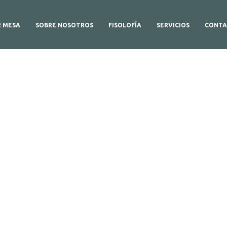
R MESA
SOBRE NOSOTROS
FISOLOFÍA
SERVICIOS
CONTA
etalles del produc
Aquí,Puedes ver más información sobre el producto.