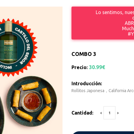
Lo sentimos, nues
ABR
Mucha
#Y
COMBO 3
30.99€
Precio:
Introducción:
Rollitos Japonesa，California Ar
Cantidad: