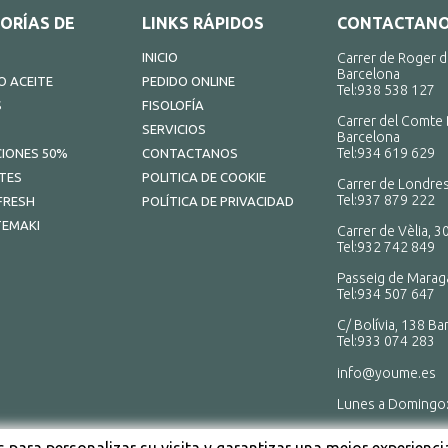
ORÍAS DE
LINKS RÁPIDOS
CONTACTAN
INICIO
Carrer de Roger d
Barcelona
 ACEITE
PEDIDO ONLINE
Tel:
938 538 127
S
FISOLOFÍA
Carrer del Comte 
SERVICIOS
Barcelona
Tel:
934 619 629
IONES 50%
CONTACTANOS
TES
POLITICA DE COOKIE
Carrer de Londres
Tel:
937 879 222
FRESH
POLÍTICA DE PRIVACIDAD
TEMAKI
Carrer de Vèlia, 3
Tel:
932 742 849
Passeig de Maraga
Tel:
934 507 647
C/ Bolívia, 138 Ba
Tel:
933 074 283
info@youme.es
Lunes a Domingo
ABRIMOS TODO