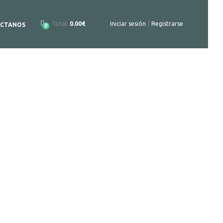
Total:
0.00€
Iniciar sesión
/
Registrarse
CTANOS
0
to