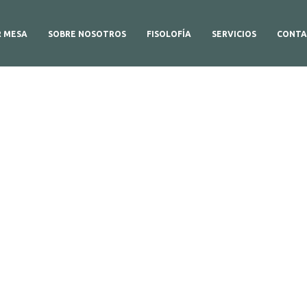
R MESA
SOBRE NOSOTROS
FISOLOFÍA
SERVICIOS
CONTA
etalles del produc
Aquí,Puedes ver más información sobre el producto.