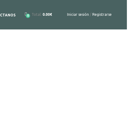
Total:
0.00€
Iniciar sesión
/
Registrarse
CTANOS
0
to