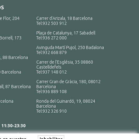
OS
e Flor, 204
Carrer d'Arizala, 18 Barcelona
Tel:
932 503 912
Plaça de Catalunya, 17 Sabadell
Borrell, 173
Tel:
936 272 000
Avinguda Martí Pujol, 250 Badalona
Tel:
932 668 879
, 88 Barcelona
Carrer de l'Església, 35 08860
Castelldefels
0 Barcelona
Tel:
937 148 012
Carrer Gran de Gràcia, 180, 08012
ll, 87 Barcelona
Barcelona
Tel:
936 889 108
rcelona
Ronda del Guinardó, 19, 08024
Barcelona
Tel:
932 326 910
:
11:30-23:30
S LOS DÍAS