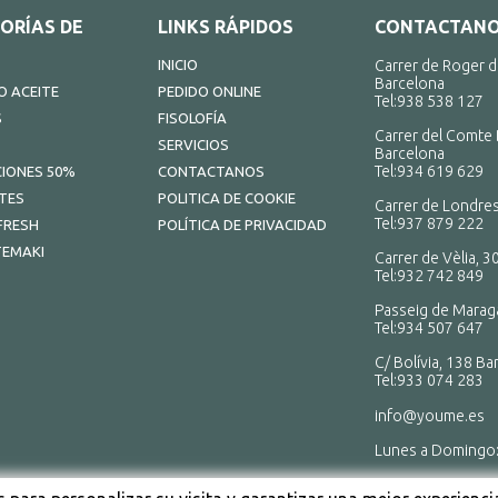
ORÍAS DE
LINKS RÁPIDOS
CONTACTAN
INICIO
Carrer de Roger d
Barcelona
 ACEITE
PEDIDO ONLINE
Tel:
938 538 127
S
FISOLOFÍA
Carrer del Comte 
SERVICIOS
Barcelona
Tel:
934 619 629
IONES 50%
CONTACTANOS
TES
POLITICA DE COOKIE
Carrer de Londres
Tel:
937 879 222
FRESH
POLÍTICA DE PRIVACIDAD
TEMAKI
Carrer de Vèlia, 3
Tel:
932 742 849
Passeig de Maraga
Tel:
934 507 647
C/ Bolívia, 138 Ba
Tel:
933 074 283
info@youme.es
Lunes a Domingo
ABRIMOS TODO