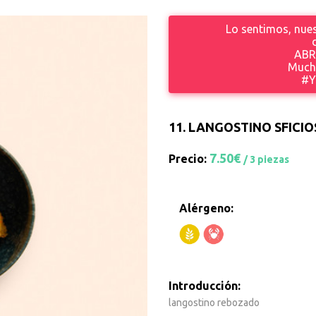
Lo sentimos, nues
ABR
Mucha
#Y
11.
LANGOSTINO SFICIO
7.50€
Precio:
/ 3 piezas
Alérgeno:
Introducción:
langostino rebozado