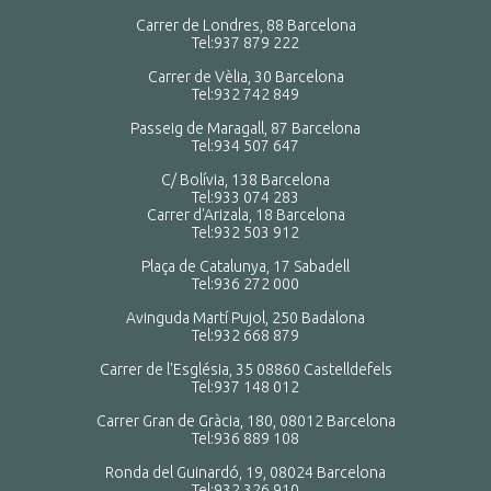
Carrer de Londres, 88 Barcelona
Tel:
937 879 222
Carrer de Vèlia, 30 Barcelona
Tel:
932 742 849
Passeig de Maragall, 87 Barcelona
Tel:
934 507 647
C/ Bolívia, 138 Barcelona
Tel:
933 074 283
Carrer d'Arizala, 18 Barcelona
Tel:
932 503 912
Plaça de Catalunya, 17 Sabadell
Tel:
936 272 000
Avinguda Martí Pujol, 250 Badalona
Tel:
932 668 879
Carrer de l'Església, 35 08860 Castelldefels
Tel:
937 148 012
Carrer Gran de Gràcia, 180, 08012 Barcelona
Tel:
936 889 108
Ronda del Guinardó, 19, 08024 Barcelona
Tel:
932 326 910